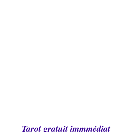
immédiat | tarot
gratuit
20 FÉV 2020
VOYANCE
0
COMMENTAIRES
Tarot gratuit immmédiat