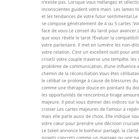
n’existe pas. Lorsque vous mélangez et sélectio
inconscientes guident votre main. Les lames tir
et les tendances de votre futur sentimental.Le 
se compose généralement de 4 ou 5 cartes :Votr
face de vous.Le conseil du tarot pour avancer.L
que vous révèle le tarot ?Évaluer la compatib
votre partenaire. Il met en lumière les non-dit
votre relation. C’est un excellent outil pour a
criseSi votre couple traverse une tempête, les c
problème de communication, d’une influence ex
chemin de la réconciliation.Vous êtes célibatair
le célibat se prolonge à cause de blessures du
comme une thérapie douce en pointant du doig
les opportunités de rencontreLe tirage amoure
majeure. Il peut vous donner des indices sur l
croiser.Les cartes majeures de l’amour à repér
mais elle parle aussi de choix. Elle indique s
votre cœur pour prendre une décision cruciale.L
Le Soleil annonce le bonheur partagé, la clarté 
projets concrets comme un mariage ou une nais