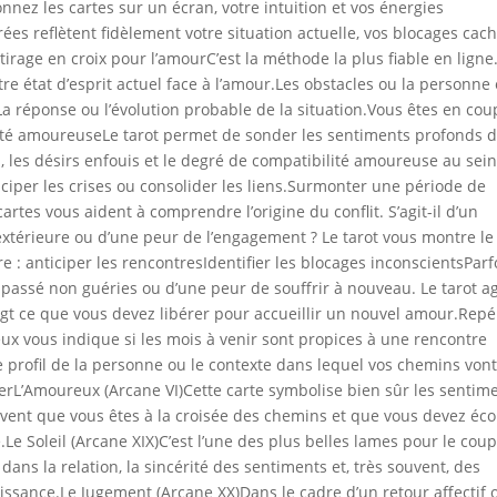
nnez les cartes sur un écran, votre intuition et vos énergies
ées reflètent fidèlement votre situation actuelle, vos blocages cac
tirage en croix pour l’amourC’est la méthode la plus fiable en ligne.
e état d’esprit actuel face à l’amour.Les obstacles ou la personne
a réponse ou l’évolution probable de la situation.Vous êtes en coup
ilité amoureuseLe tarot permet de sonder les sentiments profonds 
s, les désirs enfouis et le degré de compatibilité amoureuse au sei
nticiper les crises ou consolider les liens.Surmonter une période de
artes vous aident à comprendre l’origine du conflit. S’agit-il d’un
térieure ou d’une peur de l’engagement ? Le tarot vous montre le
e : anticiper les rencontresIdentifier les blocages inconscientsParfo
 passé non guéries ou d’une peur de souffrir à nouveau. Le tarot ag
t ce que vous devez libérer pour accueillir un nouvel amour.Repé
ux vous indique si les mois à venir sont propices à une rencontre
e profil de la personne ou le contexte dans lequel vos chemins vont
erL’Amoureux (Arcane VI)Cette carte symbolise bien sûr les sentime
ouvent que vous êtes à la croisée des chemins et que vous devez éc
e Soleil (Arcane XIX)C’est l’une des plus belles lames pour le coup
dans la relation, la sincérité des sentiments et, très souvent, des
sance.Le Jugement (Arcane XX)Dans le cadre d’un retour affectif 