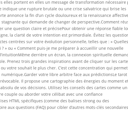
ais elles portent en elles un message de transformation nécessaire
e indique une rupture brutale ou une crise salvatrice qui brise les
arte annonce la fin d’un cycle douloureux et la renaissance affectiv
ion stagnante qui demande de changer de perspective.Comment réu
er une question claire et précisePour obtenir une réponse fiable lo
e, la clarté de votre intention est primordiale. Évitez les questio
ctes centrées sur votre évolution personnelle, telles que : « Quelle
i ? » ou « Comment puis-je me préparer à accueillir une nouvelle
 l’intuitionMême derrière un écran, la connexion spirituelle deman
le. Prenez trois grandes inspirations avant de cliquer sur les carte
u votre souhait le plus cher. C’est cette concentration qui permet
il numérique.Garder votre libre arbitre face aux prédictionsLe tarot
irrévocable. Il propose une cartographie des énergies du moment e
 absolu de vos décisions. Utilisez les conseils des cartes comme un
tre couple ou aborder votre célibat avec une confiance
lises HTML spécifiques (comme des balises strong ou des
ire aux questions (FAQ) pour cibler d’autres mots-clés secondaires