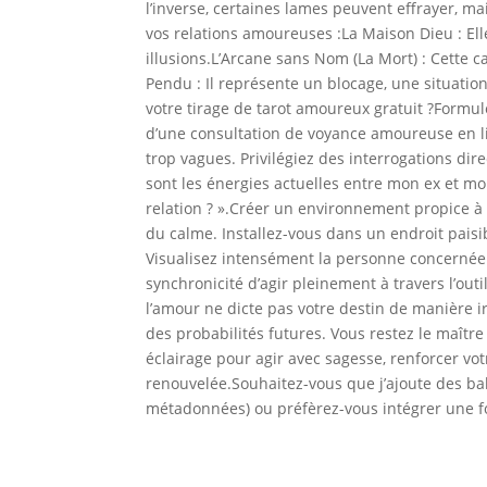
l’inverse, certaines lames peuvent effrayer, m
vos relations amoureuses :La Maison Dieu : Ell
illusions.L’Arcane sans Nom (La Mort) : Cette c
Pendu : Il représente un blocage, une situat
votre tirage de tarot amoureux gratuit ?Formul
d’une consultation de voyance amoureuse en lign
trop vagues. Privilégiez des interrogations dire
sont les énergies actuelles entre mon ex et mo
relation ? ».Créer un environnement propice à
du calme. Installez-vous dans un endroit paisib
Visualisez intensément la personne concernée o
synchronicité d’agir pleinement à travers l’out
l’amour ne dicte pas votre destin de manière 
des probabilités futures. Vous restez le maître
éclairage pour agir avec sagesse, renforcer vo
renouvelée.Souhaitez-vous que j’ajoute des ba
métadonnées) ou préfèrez-vous intégrer une fo