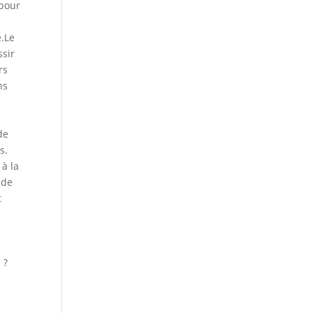
 pour
e.Le
ssir
rs
ns
s
de
s.
 à la
 de
t
 ?