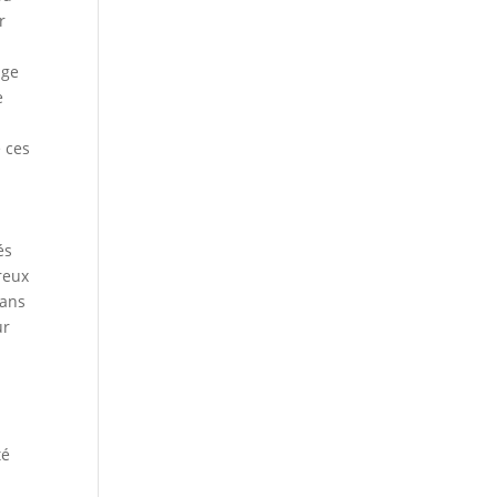
r
age
e
e ces
és
reux
dans
ur
té