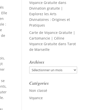
Voyance Gratuite
dans
hés
Divination gratuite |
 Elle
Explorez les Arts
 en
Divinatoires : Origines et
le :
Pratiques
de
Carte de Voyance Gratuite |
n de
Cartomancie | Céline
Voyance Gratuite
dans
Tarot
de Marseille
is,
Archives
it
Archives
rer
 se
Catégories
nts,
Non classé
outer
le.
Voyance
ou