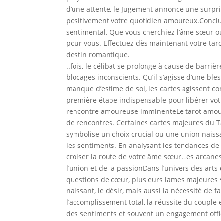
d’une attente, le Jugement annonce une surpri
positivement votre quotidien amoureux.Conclus
sentimental. Que vous cherchiez l’âme sœur ou
pour vous. Effectuez dès maintenant votre tar
destin romantique.
..fois, le célibat se prolonge à cause de barriè
blocages inconscients. Qu’il s’agisse d’une bl
manque d’estime de soi, les cartes agissent c
première étape indispensable pour libérer vot
rencontre amoureuse imminenteLe tarot amoure
de rencontres. Certaines cartes majeures du 
symbolise un choix crucial ou une union naissan
les sentiments. En analysant les tendances de v
croiser la route de votre âme sœur.Les arcane
l’union et de la passionDans l’univers des arts
questions de cœur, plusieurs lames majeures s
naissant, le désir, mais aussi la nécessité de
l’accomplissement total, la réussite du couple e
des sentiments et souvent un engagement offic