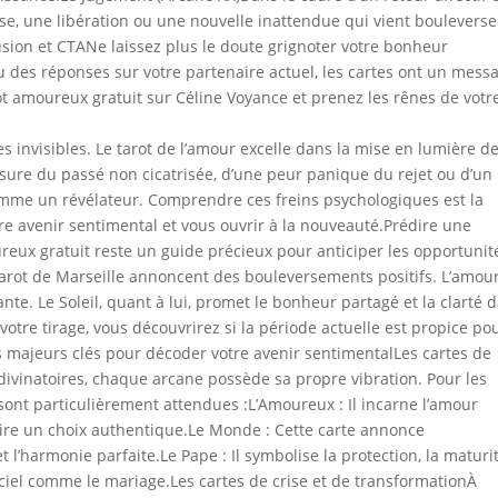
se, une libération ou une nouvelle inattendue qui vient bouleverse
ion et CTANe laissez plus le doute grignoter votre bonheur
 des réponses sur votre partenaire actuel, les cartes ont un mess
ot amoureux gratuit sur Céline Voyance et prenez les rênes de votr
res invisibles. Le tarot de l’amour excelle dans la mise en lumière d
essure du passé non cicatrisée, d’une peur panique du rejet ou d’un
omme un révélateur. Comprendre ces freins psychologiques est la
re avenir sentimental et vous ouvrir à la nouveauté.Prédire une
ux gratuit reste un guide précieux pour anticiper les opportunit
Tarot de Marseille annoncent des bouleversements positifs. L’amou
te. Le Soleil, quant à lui, promet le bonheur partagé et la clarté 
otre tirage, vous découvrirez si la période actuelle est propice po
s majeurs clés pour décoder votre avenir sentimentalLes cartes de
 divinatoires, chaque arcane possède sa propre vibration. Pour les
ont particulièrement attendues :L’Amoureux : Il incarne l’amour
 faire un choix authentique.Le Monde : Cette carte annonce
t l’harmonie parfaite.Le Pape : Il symbolise la protection, la maturi
iel comme le mariage.Les cartes de crise et de transformationÀ