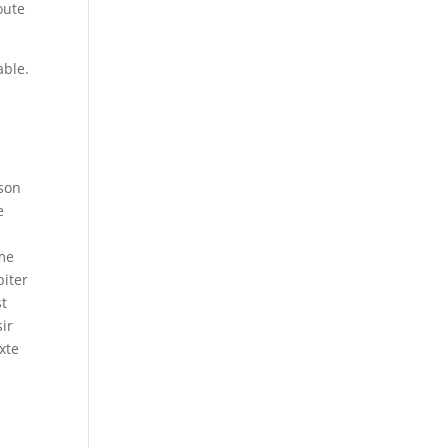
oute
able.
 son
e
me
piter
st
sir
xte