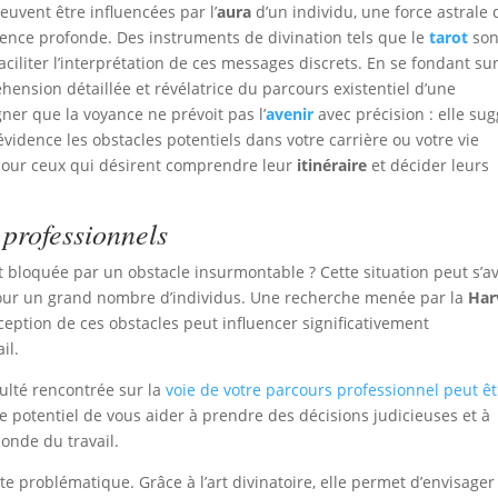
euvent être influencées par l’
aura
d’un individu, une force astrale 
ence profonde. Des instruments de divination tels que le
tarot
son
iter l’interprétation de ces messages discrets. En se fondant su
hension détaillée et révélatrice du parcours existentiel d’une
ner que la voyance ne prévoit pas l’
avenir
avec précision : elle su
vidence les obstacles potentiels dans votre carrière ou votre vie
 pour ceux qui désirent comprendre leur
itinéraire
et décider leurs
 professionnels
it bloquée par un obstacle insurmontable ? Cette situation peut s’a
 pour un grand nombre d’individus. Une recherche menée par la
Har
ception de ces obstacles peut influencer significativement
il.
culté rencontrée sur la
voie de votre parcours professionnel peut êt
 potentiel de vous aider à prendre des décisions judicieuses et à
onde du travail.
e problématique. Grâce à l’art divinatoire, elle permet d’envisager