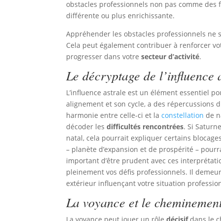
obstacles professionnels non pas comme des 
différente ou plus enrichissante.
Appréhender les obstacles professionnels ne 
Cela peut également contribuer à renforcer vot
progresser dans votre
secteur d’activité
.
Le décryptage de l’influence 
L’influence astrale est un élément essentiel 
alignement et son cycle, a des répercussions di
harmonie entre celle-ci et la
constellation
de na
décoder les
difficultés rencontrées
. Si Saturn
natal, cela pourrait expliquer certains blocage
– planète d’expansion et de prospérité – pour
important d’être prudent avec ces interprétati
pleinement vos défis professionnels. Il demeur
extérieur influençant votre situation professio
La voyance et le cheminement
La voyance peut jouer un rôle
décisif
dans le c