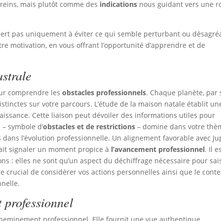
freins, mais plutôt comme des
indications
nous guidant vers une r
sert pas uniquement à éviter ce qui semble perturbant ou désagré
re motivation, en vous offrant l’opportunité d’apprendre et de
astrale
pour comprendre les
obstacles professionnels
. Chaque planète, par
stinctes sur votre parcours. L’étude de la maison natale établit un
issance. Cette liaison peut dévoiler des informations utiles pour
e – symbole d’
obstacles et de restrictions
– domine dans votre thè
s dans l’évolution professionnelle. Un alignement favorable avec Ju
rait signaler un moment propice à
l’avancement professionnel
. Il e
ons : elles ne sont qu’un aspect du déchiffrage nécessaire pour sai
e crucial de considérer vos actions personnelles ainsi que le conte
nnelle.
 professionnel
heminement professionnel. Elle fournit une vue authentique