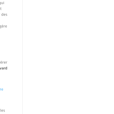
qui
t
r des
ggère
vérer
vard
re
 les