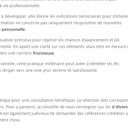
e vie professionnelle.
s à développer, elle donne les indications nécessaires pour stimule
formation ne concerne pas uniquement l’acquisition de nouvelles
e personnelle
.
aluation précieux pour repérer les chances d’avancement et les
onnelle. En ayant une clarté sur ces éléments, vous êtes en mesure
vers une carrière
fructueuse
.
orielle, cette pratique millénaire peut aider à démêler les fils
 diriger vers une voie plus sereine et satisfaisante.
n
étape pour une consultation bénéfique. La sélection doit correspo
ons. Pour y parvenir, je conseille de vous renseigner sur les
d diver
. Il est également judicieux de demander des références crédibles 
otre choix.