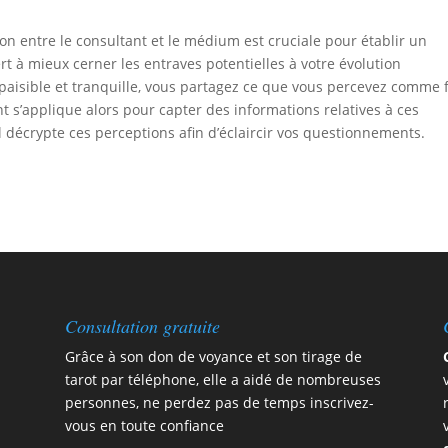
ction entre le consultant et le médium est cruciale pour établir un
ert à mieux cerner les entraves potentielles à votre évolution
u paisible et tranquille, vous partagez ce que vous percevez comme 
nt s’applique alors pour capter des informations relatives à ces
 il décrypte ces perceptions afin d’éclaircir vos questionnements.
Consultation gratuite
Grâce à son don de voyance et son tirage de
tarot par téléphone, elle a aidé de nombreuses
personnes, ne perdez pas de temps
inscrivez-
vous en toute confiance