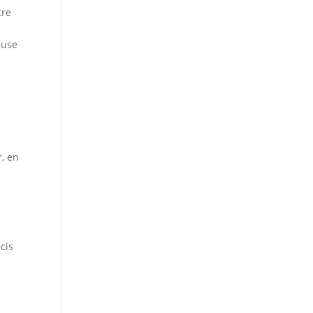
tre
euse
r, en
cis