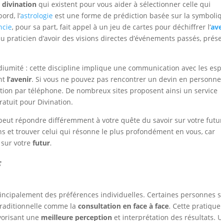
e
divination
qui existent pour vous aider à sélectionner celle qui
ord, l’
astrologie
est une forme de prédiction basée sur la symboli
ncie
, pour sa part, fait appel à un jeu de cartes pour déchiffrer l’
av
u praticien d’avoir des visions directes d’événements passés, prés
diumité : cette discipline implique une communication avec les esp
ant
l’avenir
. Si vous ne pouvez pas rencontrer un devin en personne,
ltation par téléphone. De nombreux sites proposent ainsi un service
uit pour Divination.
eut répondre différemment à votre quête du savoir sur votre futur
ns et trouver celui qui résonne le plus profondément en vous, car
 sur votre
futur
.
s
ncipalement des préférences individuelles. Certaines personnes 
traditionnelle comme la
consultation en face à face
. Cette pratique
avorisant une
meilleure perception
et interprétation des résultats. 