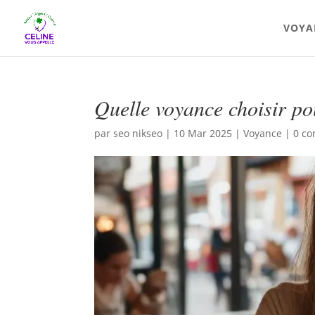
VOYA
Quelle voyance choisir po
par
seo nikseo
|
10 Mar 2025
|
Voyance
|
0 c