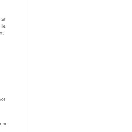
oit
lle.
nt
vos
s non