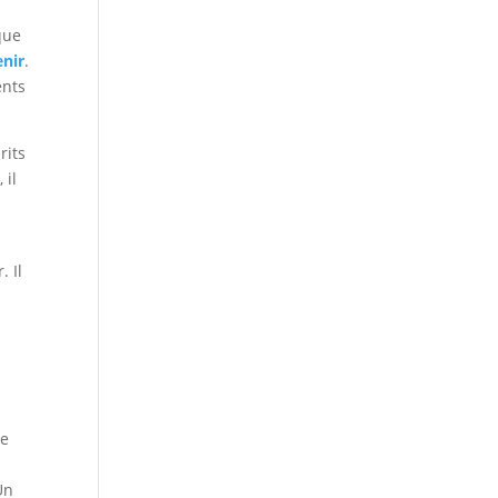
que
enir
.
ents
rits
 il
. Il
se
Un