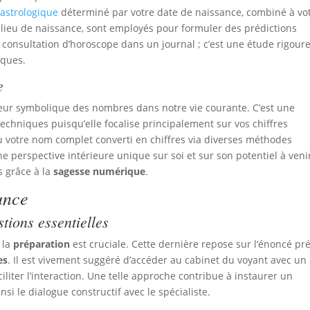
 astrologique
déterminé par votre date de naissance, combiné à vo
 lieu de naissance, sont employés pour formuler des prédictions
e consultation d’horoscope dans un journal ; c’est une étude rigour
iques.
e
ur symbolique des nombres dans notre vie courante. C’est une
chniques puisqu’elle focalise principalement sur vos chiffres
u votre nom complet converti en chiffres via diverses méthodes
e perspective intérieure unique sur soi et sur son potentiel à veni
s grâce à la
sagesse numérique
.
ance
tions essentielles
 la
préparation
est cruciale. Cette dernière repose sur l’énoncé pré
es
. Il est vivement suggéré d’accéder au cabinet du voyant avec un
ciliter l’interaction. Une telle approche contribue à instaurer un
si le dialogue constructif avec le spécialiste.