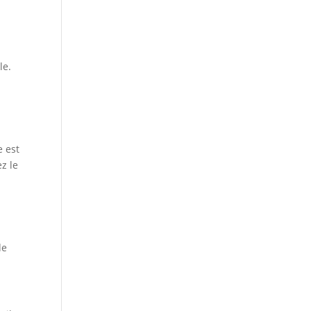
le.
e est
z le
de