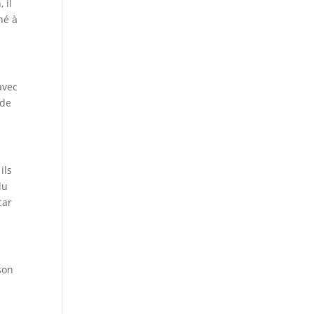
 il
né à
avec
 de
ils
du
car
son