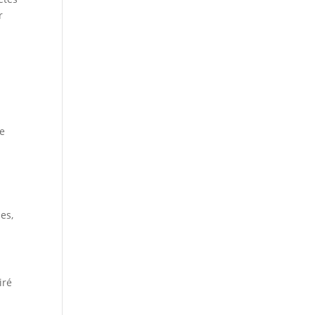
r
ne
es,
iré