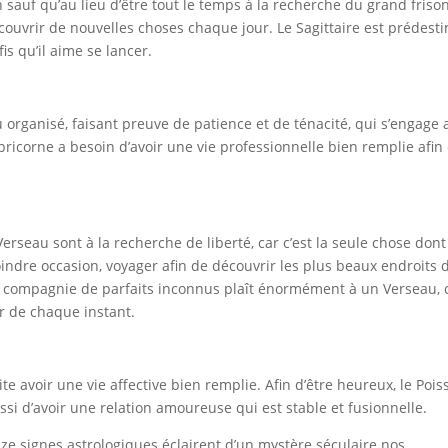
sauf qu’au lieu d’être tout le temps à la recherche du grand frison,
couvrir de nouvelles choses chaque jour. Le Sagittaire est prédesti
s qu’il aime se lancer.
 organisé, faisant preuve de patience et de ténacité, qui s’engage 
pricorne a besoin d’avoir une vie professionnelle bien remplie afin
rseau sont à la recherche de liberté, car c’est la seule chose dont 
indre occasion, voyager afin de découvrir les plus beaux endroits 
n compagnie de parfaits inconnus plaît énormément à un Verseau, 
r de chaque instant.
e avoir une vie affective bien remplie. Afin d’être heureux, le Pois
ssi d’avoir une relation amoureuse qui est stable et fusionnelle.
ouze signes astrologiques éclairent d’un mystère séculaire nos