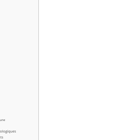
Lune
rologiques
ts