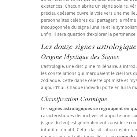
existences. Chacun abrite un signe solaire, vé
précieux sésame ouvre la voie vers une meilleur
personnalités célèbres qui partagent le même s
insoupçonnée du signe lunaire et le symbolisme
Enfin, il sera question d’explorer la pertinence
Les douze signes astrologique
Origine Mystique des Signes
L’astrologie, une discipline millénaire, a introd
les constellations qui marquaient le ciel lors d
zodiaque. Cette danse céleste optimiste et mys
aujourd’hui. Chaque individu porte en lui la 
Classification Cosmique
Les
signes astrologiques se regroupent en qu
caractéristiques distinctives et apporte une c
(signe du feu) est généralement considéré co
intuitif et émotif. Cette classification inspi
embrasser ses traits innés liés à son
signe du