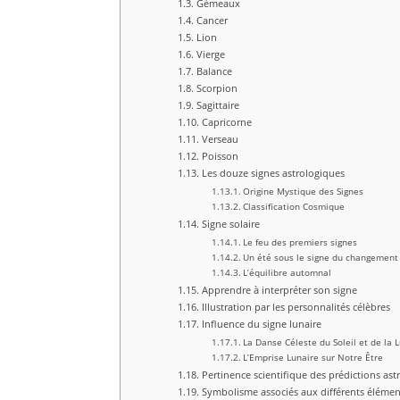
Gémeaux
Cancer
Lion
Vierge
Balance
Scorpion
Sagittaire
Capricorne
Verseau
Poisson
Les douze signes astrologiques
Origine Mystique des Signes
Classification Cosmique
Signe solaire
Le feu des premiers signes
Un été sous le signe du changement
L’équilibre automnal
Apprendre à interpréter son signe
Illustration par les personnalités célèbres
Influence du signe lunaire
La Danse Céleste du Soleil et de la 
L’Emprise Lunaire sur Notre Être
Pertinence scientifique des prédictions ast
Symbolisme associés aux différents élémen