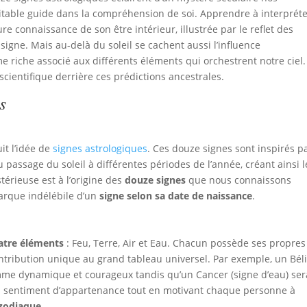
ritable guide dans la compréhension de soi. Apprendre à interpréte
e connaissance de son être intérieur, illustrée par le reflet des
igne. Mais au-delà du soleil se cachent aussi l’influence
 riche associé aux différents éléments qui orchestrent notre ciel.
 scientifique derrière ces prédictions ancestrales.
s
uit l’idée de
signes astrologiques
. Ces douze signes sont inspirés p
u passage du soleil à différentes périodes de l’année, créant ainsi l
térieuse est à l’origine des
douze signes
que nous connaissons
marque indélébile d’un
signe selon sa date de naissance
.
atre éléments
: Feu, Terre, Air et Eau. Chacun possède ses propres
ontribution unique au grand tableau universel. Par exemple, un Bél
mme dynamique et courageux tandis qu’un Cancer (signe d’eau) ser
re un sentiment d’appartenance tout en motivant chaque personne à
 zodiaque
.