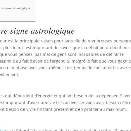
re signe astrologique
tre signe astrologique
eur est la principale raison pour laquelle de nombreuses personn
r plus loin, il est important de savoir que la définition du bonheur 
que vous pensez, pas mal de gens sont incapables de définir le
similé au fait d’avoir de l’argent. Si malgré le fait que vous gagni
ux ou en phase avec vous-même, il est temps de consulter les astre
réellement.
s qui débordent d’énergie et qui ont besoin de la dépenser. Si vo
 est important d’avoir une vie très active, car vous avez besoin d’êtr
nt besoin de vivre l’instant présent et d’en profiter au maximum.
reau
est d’abord à la recherche de la sécurité et du confort. Si vous 